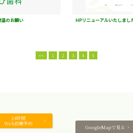
検温のお願い
HPリニューアルいたしまし
<<
1
2
3
4
5
24時間
Web診療予約
GoogleMapで見る